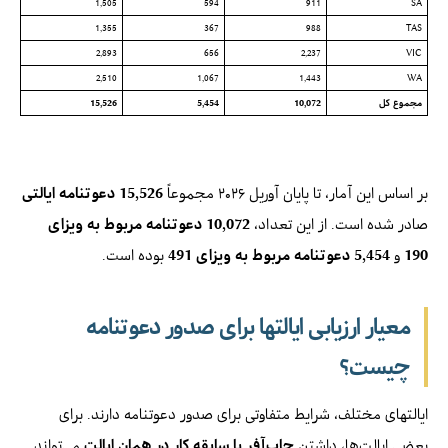
1,505
594
911
SA
1,355
367
988
TAS
2,893
656
2,237
VIC
2,510
1,067
1,443
WA
مجموع کل
10,072
5,454
15,526
بر اساس این آمار، تا پایان آوریل ۲۰۲۶ مجموعاً
15,526 دعوتنامه ایالتی
صادر شده است. از این تعداد،
10,072 دعوتنامه مربوط به ویزای
190
و
5,454 دعوتنامه مربوط به ویزای 491
بوده است.
معیار ارزیابی ایالتها برای صدور دعوتنامه
چیست؟
ایالتهای مختلف، شرایط متفاوتی برای صدور دعوتنامه دارند. برای
بعضی ایالت‌ها، داشتن
جاب‌آفر یا سابقه کار در همان ایالت
می‌تواند