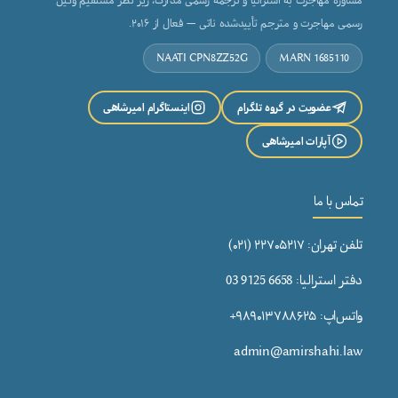
رسمی مهاجرت و مترجم تأییدشده ناتی — فعال از ۲۰۱۶.
NAATI CPN8ZZ52G
MARN 1685110
عضویت در گروه تلگرام
اینستاگرام امیرشاهی
آپارات امیرشاهی
تماس با ما
تلفن تهران: ۲۲۷۰۵۲۱۷ (۰۲۱)
دفتر استرالیا: 6658 9125 03
واتس‌اپ: ۹۸۹۰۱۳۷۸۸۶۲۵+
admin@amirshahi.law