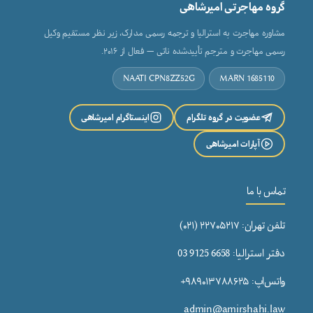
گروه مهاجرتی امیرشاهی
مشاوره مهاجرت به استرالیا و ترجمه رسمی مدارک، زیر نظر مستقیم وکیل
رسمی مهاجرت و مترجم تأییدشده ناتی — فعال از ۲۰۱۶.
NAATI CPN8ZZ52G
MARN 1685110
عضویت در گروه تلگرام
اینستاگرام امیرشاهی
آپارات امیرشاهی
تماس با ما
تلفن تهران: ۲۲۷۰۵۲۱۷ (۰۲۱)
دفتر استرالیا: 6658 9125 03
واتس‌اپ: ۹۸۹۰۱۳۷۸۸۶۲۵+
admin@amirshahi.law