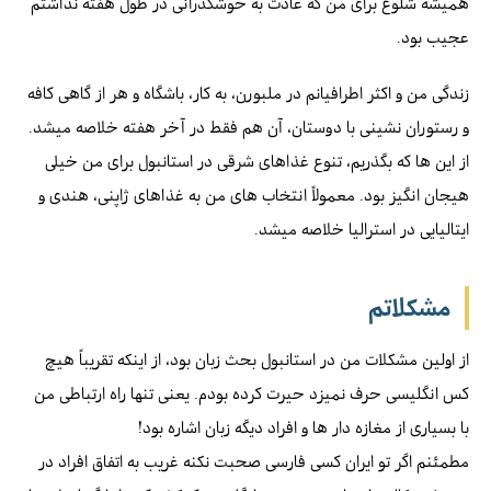
هميشه شلوغ براى من كه عادت به خوشگذرانى در طول هفته نداشتم
عجيب بود.
زندگى من و اكثر اطرافيانم در ملبورن، به كار، باشگاه و هر از گاهى كافه
و رستوران نشينى با دوستان، آن هم فقط در آخر هفته خلاصه ميشد.
از اين ها كه بگذريم، تنوع غذاهاى شرقى در استانبول براى من خيلى
هيجان انگيز بود. معمولاً انتخاب های من به غذاهاى ژاپنى، هندى و
ايتاليايى در استراليا خلاصه ميشد.
مشكلاتم
از اولين مشكلات من در استانبول بحث زبان بود، از اينكه تقريباً هيچ
كس انگليسى حرف نميزد حيرت كرده بودم. يعنى تنها راه ارتباطى من
با بسيارى از مغازه دار ها و افراد ديگه زبان اشاره بود!
مطمئنم اگر تو ايران كسى فارسى صحبت نكنه غريب به اتفاق افراد در