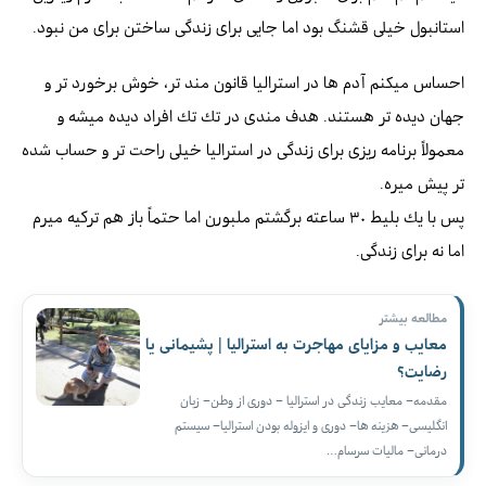
استانبول خيلى قشنگ بود اما جايى براى زندگى ساختن براى من نبود.
احساس ميكنم آدم ها در استراليا قانون مند تر، خوش برخورد تر و
جهان ديده تر هستند. هدف مندى در تك تك افراد ديده ميشه و
معمولاً برنامه ريزى براى زندگى در استراليا خيلى راحت تر و حساب شده
تر پيش ميره.
پس با يك بليط ٣٠ ساعته برگشتم ملبورن اما حتماً باز هم تركيه ميرم
اما نه براى زندگى.
مطالعه بیشتر
معایب و مزایای مهاجرت به استرالیا | پشیمانی یا
رضایت؟
مقدمه– معایب زندگی در استرالیا – دوری از وطن– زبان
انگلیسی– هزینه ها– دوری و ایزوله بودن استرالیا– سیستم
درمانی– مالیات سرسام…