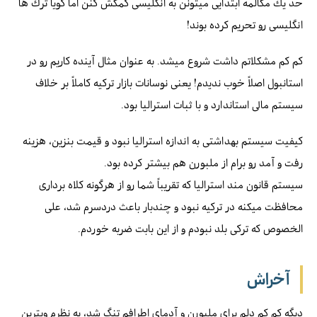
حد يك مكالمه ابتدايى ميتونن به انگليسى كمكش كنن اما گويا ترك ها
انگليسى رو تحريم كرده بوند!
كم كم مشكلاتم داشت شروع ميشد. به عنوان مثال آينده كاريم رو در
استانبول اصلاً خوب نديدم! يعنى نوسانات بازار تركيه كاملاً بر خلاف
سيستم مالى استاندارد و با ثبات استراليا بود.
كيفيت سيستم بهداشتى به اندازه استراليا نبود و قيمت بنزين، هزينه
رفت و آمد رو برام از ملبورن هم بيشتر كرده بود.
سيستم قانون مند استراليا كه تقريباً شما رو از هرگونه كلاه بردارى
محافظت ميكنه در تركيه نبود و چندبار باعث دردسرم شد، علی
الخصوص كه تركى بلد نبودم و از اين بابت ضربه خوردم.
آخراش
ديگه كم كم دلم براى ملبورن و آدماى اطرافم تنگ شد، به نظرم ويترين