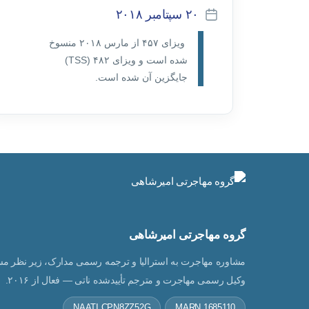
۲۰ سپتامبر ۲۰۱۸
تاریخ
ویزای ۴۵۷ از مارس ۲۰۱۸ منسوخ
نوشته
شده است و ویزای ۴۸۲ (TSS)
جایگزین آن شده است.
ویزای ۴۵۷ یا کار موقّت در سال ۱۹۹۶ و با هدف تقویت اقتصاد
استرالیا معرفی شد و از آنجایی که این ویزا تحت شرایطی خاص،
نیاز به مدرک زبان ندارد از محبوبیت زیادی برخوردار شده است.
دارندگان این ویزا اجازه دارند به مدّت ۴ سال
در استرالیا اقامت داشته باشند و برای یک
شرکت تائید شده کار کنند. نکته مهم درباره این
ویزا برای مهاجرت به استرالیا این است که
گروه مهاجرتی امیرشاهی
دارنده ویزا فقط اجازه کار نزد یک شرکت
مشاوره مهاجرت به استرالیا و ترجمه رسمی مدارک، زیر نظر مس
خاص را دارد و در صورت اشتغال در جای دیگر،
ویزای وی منحل خواهد شد.
وکیل رسمی مهاجرت و مترجم تأییدشده ناتی — فعال از ۲۰۱۶.
برای اخذ این ویزا، ابتدا باید یک شرکت تائید
NAATI CPN8ZZ52G
MARN 1685110