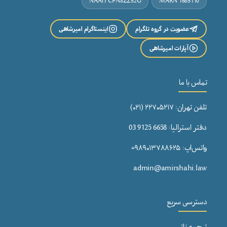
NAATI CPN8ZZ52G
MARN 1685110
تماس با ما
عضویت در گروه تلگرام
اینستاگرام امیرشاهی
آپارات امیرشاهی
تماس با ما
تلفن تهران: ۲۲۷۰۵۲۱۷ (۰۲۱)
دفتر استرالیا: 6658 9125 03
واتس‌اپ: ۹۸۹۰۱۳۷۸۸۶۲۵+
admin@amirshahi.law
دسترسی سریع
ترجمه ناتی