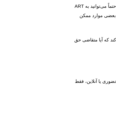
بنابراین، اگر ویزای دانشجویی شما خارج از استرالیا رد شده است، نباید فرض کنید که حتماً می‌توانید به ART
 بعضی موارد ممکن
کند که آیا متقاضی حق
 برگزاری جلسه حضوری یا آنلاین، فقط