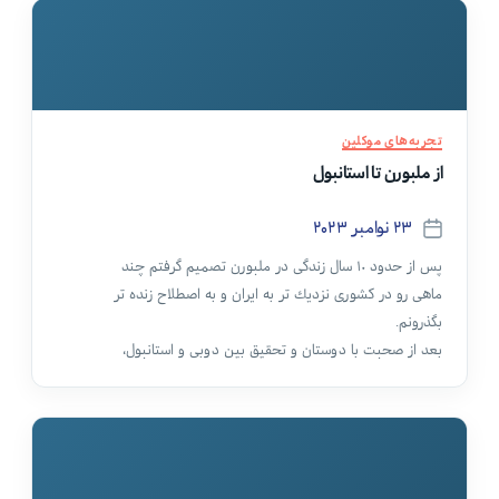
دسته‌ها
تجربه‌های موکلین
از ملبورن تا استانبول
۲۳ نوامبر ۲۰۲۳
تاریخ
نوشته
پس از حدود ١٠ سال زندگى در ملبورن تصميم گرفتم چند
ماهى رو در كشورى نزديك تر به ايران و به اصطلاح زنده تر
بگذرونم.
بعد از صحبت با دوستان و تحقيق بين دوبى و استانبول،
استانبول رو انتخاب كردم.
در ادامه شما تجربيات و نظرات نويسنده رو در مورد دو
تجربه زندگى در ملبورن و استانبول ميخوانيد.
پروازم از ملبورن به استانبول با احتساب ترانزيت ها حدود
٢٨ ساعت طول كشيد.