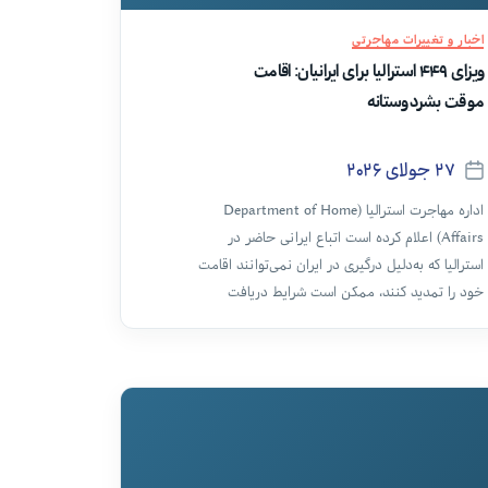
دسته‌ها
اخبار و تغییرات مهاجرتی
ویزای ۴۴۹ استرالیا برای ایرانیان: اقامت
موقت بشردوستانه
۲۷ جولای ۲۰۲۶
تاریخ
اداره مهاجرت استرالیا (Department of Home
نوشته
Affairs) اعلام کرده است اتباع ایرانی حاضر در
استرالیا که به‌دلیل درگیری در ایران نمی‌توانند اقامت
خود را تمدید کنند، ممکن است شرایط دریافت
«اقامت موقت بشردوستانه» را داشته باشند.
این اقامت از طریق ویزای موقت ۴۴۹
استرالیا، و فقط با دعوت‌نامهٔ دولتی امکان
پذیر است؛ امکان ارسال درخواست مستقیم
برای آن وجود ندارد.