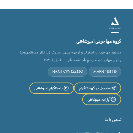
گروه مهاجرتی امیرشاهی
مشاوره مهاجرت به استرالیا و ترجمه رسمی مدارک، زیر نظر مستقیم وکیل
رسمی مهاجرت و مترجم تأییدشده ناتی — فعال از ۲۰۱۶.
NAATI CPN8ZZ52G
MARN 1685110
عضویت در گروه تلگرام
اینستاگرام امیرشاهی
آپارات امیرشاهی
تماس با ما