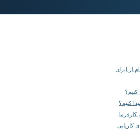
م از ایران
 کنیم؟
یدا کنیم؟
کارفرما
ی کاریابی