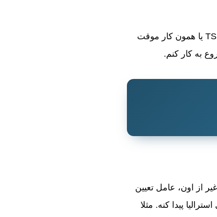
البته چون روی ویزای توریستی بودم نمیتوستم یه سره شروع به کار کنم. برام ویزای TSS یا همون کار موقت
وع به کار کنم.
یر از اون، عامل تعیین
ترالیا پیدا کنه. مثلا