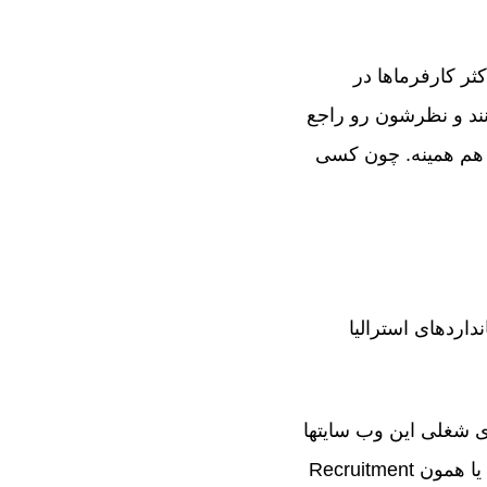
ثر کارفرماها در
نند و نظرشون رو راجع
ن هم همینه. چون کسی
داردهای استرالیا
ن کردند. آگهی های شغلی این وب سایتها
دو نوع هستند. یا به طور مستقیم از طرف خود کارفرما و یا از طرف آژانسهای کاریابی یا همون Recruitment