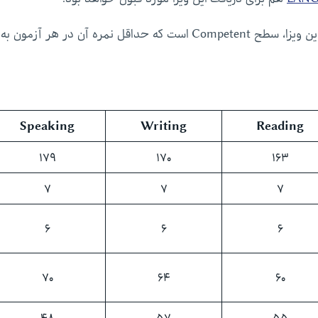
همانطور که اشاره کردیم، حداقل سطح مورد نیاز برای این ویزا، سطح Competent است که حداقل نمره آن در هر آزمون به
Speaking
Writing
Reading
۱۷۹
۱۷۰
۱۶۳
۷
۷
۷
۶
۶
۶
۷۰
۶۴
۶۰
۴۸
۵۷
۵۵