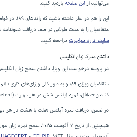
می‌توانید از
این صفحه
بازدید کنید.
این را هم در 
متقاضیان را به مدت طولانی در صف دریافت دعوتنامه نگه ‌دارد. بر
سایت اداره مهاجرت
مراجعه کنید.
داشتن مدرک زبان انگلیسی
در پروسه درخواست این ویزا، داشتن سطح زبان انگلیس
متقاضیان ویزای ۱۸۹ و به طور کلی ویزای‌
کنند و حداقل، نمره آیلتس شش در هر مهارت (Competent) یا معادل آن در آزمونهای دیگر را کسب کنند.
در ضمن، دریافت نمره آیلتس هفت یا هشت در هر مهارت، به ترتیب، ۱۰ و ۲۰ امتیاز به
همچنین، از تاریخ ۷ آگوست ۲۵
آزمونهای جدیدی مثل
، MET و
CELPIP
GUAGECERT