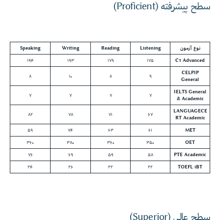
سطح پیشرفته (Proficient)
نوع آزمون
Listening
Reading
Writing
Speaking
۱۹۴
۱۹۳
۱۷۹
۱۷۵
C1 Advanced
CELPIP
۸
۱۰
۸
۹
General
IELTS General
۷
۷
۷
۷
& Academic
LANGUAGECE
۸۲
۷۸
۷۱
۶۷
RT Academic
۵۹
۷۴
۶۳
۶۱
MET
۳۶۰
۳۸۰
۳۶۰
۳۵۰
OET
۷۶
۶۹
۵۹
۵۸
PTE Academic
۲۴
۲۶
۲۲
۲۲
TOEFL iBT
سطح عالی (Superior)