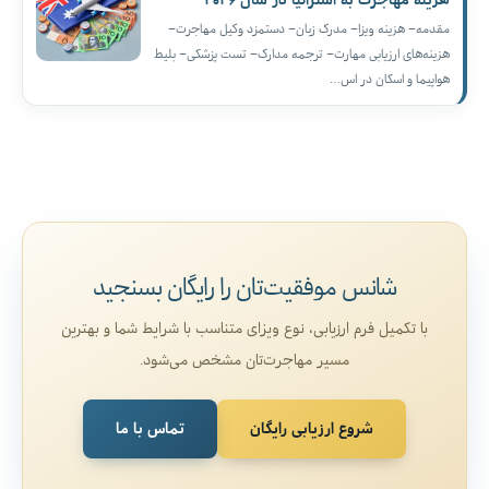
مقدمه– هزینه ویزا– مدرک زبان– دستمزد وکیل مهاجرت–
هزینه‌های ارزیابی مهارت– ترجمه مدارک– تست پزشکی– بلیط
هواپیما و اسکان در اس…
شانس موفقیت‌تان را رایگان بسنجید
با تکمیل فرم ارزیابی، نوع ویزای متناسب با شرایط شما و بهترین
مسیر مهاجرت‌تان مشخص می‌شود.
شروع ارزیابی رایگان
تماس با ما