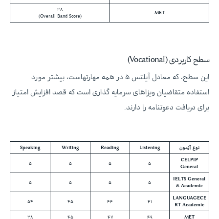
۳۸
MET
(Overall Band Score)
سطح کاربردی (Vocational)
این سطح، که معادل آیلتس ۵ در همه مهارتهاست، بیشتر مورد
استفاده متقاضیان ویزاهای سرمایه گذاری است که قصد افزایش امتیاز
برای دریافت دعوتنامه را دارند.
نوع آزمون
Listening
Reading
Writing
Speaking
CELPIP
۵
۵
۵
۵
General
IELTS General
۵
۵
۵
۵
& Academic
LANGUAGECE
۵۴
۴۵
۴۴
۴۱
RT Academic
۳۸
۴۵
۴۷
۴۹
MET