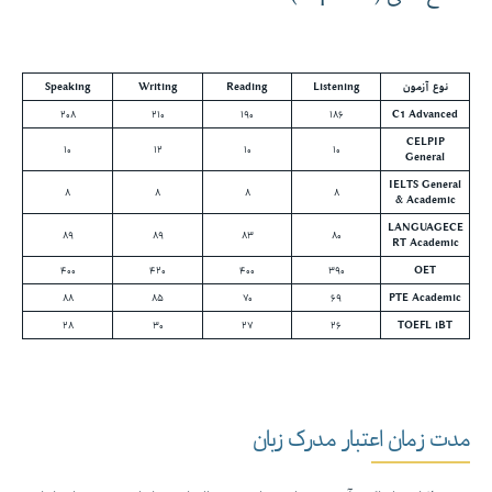
نوع آزمون
Listening
Reading
Writing
Speaking
۲۰۸
۲۱۰
۱۹۰
۱۸۶
C1 Advanced
CELPIP
۱۰
۱۲
۱۰
۱۰
General
IELTS General
۸
۸
۸
۸
& Academic
LANGUAGECE
۸۹
۸۹
۸۳
۸۰
RT Academic
۴۰۰
۴۲۰
۴۰۰
۳۹۰
OET
۸۸
۸۵
۷۰
۶۹
PTE Academic
۲۸
۳۰
۲۷
۲۶
TOEFL iBT
مدت‌ زمان اعتبار مدرک زبان