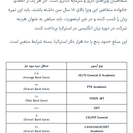
متقاضیان ویزاهای کاری و سرمایه گذاری است. اگر هر یک از اعضای
خانواده متقاضی این ویزا بالای ۱۸ سال سن داشته باشند، باید این نمره
زبان را کسب کنند و در غیر اینصورت، باید مبلغی به عنوان هزینه
شرکت در دوره زبان انگلیسی در استرالیا پرداخت کنند.
این مبلغ حدود پنج یا ده هزار دلار استرالیا، بسته شرایط متغیر است.
نوع آزمون
حداقل نمره مورد نیاز
۴.۵
IELTS General & Academic
(Average Band Score)
۲۴
PTE Academic
(Overall Band Score)
۲۶
TOEFL iBT
(Total Band Score)
۱۰۲۰
OET
۵
CELPIP General
(Overall Band Score)
۳۸
LANGUAGECERT
(Overall Band Score)
Academic