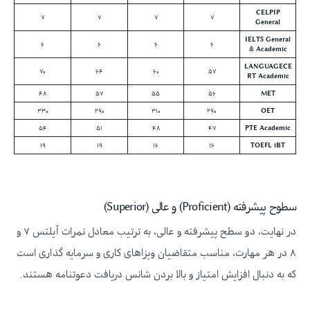
CELPIP
۷
۷
۷
۷
General
IELTS General
۶
۶
۶
۶
& Academic
LANGUAGECE
۷۰
۶۴
۶۰
۵۷
RT Academic
۴۸
۵۷
۵۵
۵۶
MET
۳۳۰
۲۹۰
۳۱۰
۲۹۰
OET
۵۴
۵۱
۴۸
۴۷
PTE Academic
۱۹
۱۹
۱۶
۱۶
TOEFL iBT
سطوح پیشرفته (Proficient) و عالی (Superior)
در نهایت، دو سطح پیشرفته و عالی، به ترتیب معادل نمرات آیلتس ۷ و
۸ در هر مهارت، مناسب متقاضیان ویزاهای کاری و سرمایه گذاری است
که به دنبال افزایش امتیاز و بالا بردن شانس دریافت دعوتنامه هستند.