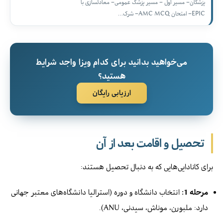
پزشکان– مسیر اول – مسیر پزشک عمومی– معادلسازی با
EPIC– امتحان AMC MCQ– شرک…
می‌خواهید بدانید برای کدام ویزا واجد شرایط
هستید؟
ارزیابی رایگان
تحصیل و اقامت بعد از آن
برای کانادایی‌هایی که به دنبال تحصیل هستند:
مرحله 1:
انتخاب دانشگاه و دوره (استرالیا دانشگاه‌های معتبر جهانی
دارد: ملبورن، موناش، سیدنی، ANU).