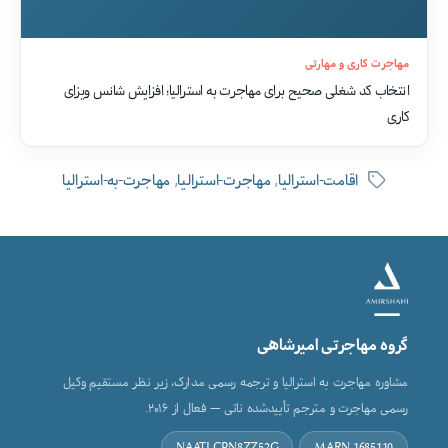
مهاجرت کاری و مهارتی
انتخاب کد شغلی صحیح برای مهاجرت به استرالیا؛ افزایش شانس ویزای
کاری
,
,
اقامت-استرالیا
مهاجرت-استرالیا
مهاجرت-به-استرالیا
برچسب‌ها
گروه مهاجرتی امیرشاهی
مشاوره مهاجرت به استرالیا و ترجمه رسمی مدارک، زیر نظر مستقیم وکیل
رسمی مهاجرت و مترجم تأییدشده ناتی — فعال از ۲۰۱۶.
NAATI CPN8ZZ52G
MARN 1685110