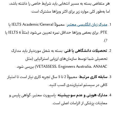
هر متقاضی بسته به مسیر انتخابی باید شرایط خاصی را داشته باشد،
اما به‌طور کلی موارد زیر برای اکثر ویزاها مشترک است:
مدرک زبان انگلیسی معتبر
: معمولاً IELTS Academic/General یا
PTE. برای بعضی ویزاها حداقل نمره تعیین می‌شود (مثلاً IELTS 6 یا
7).
تحصیلات دانشگاهی یا فنی
: بسته به شغل موردنیاز باید مدارک
تحصیلی شما توسط سازمان‌های ارزیابی استرالیایی (مثل
VETASSESS، Engineers Australia، ANMAC) بررسی شود.
سابقه کاری مرتبط
: معمولاً 2 تا 5 سال تجربه کاری نیاز است تا امتیاز
کافی در سیستم امتیازبندی کسب کنید.
مدارک هویتی و عدم سوءپیشینه
: پاسپورت معتبر، گواهی پلیس و
معاینات پزشکی از الزامات اصلی است.