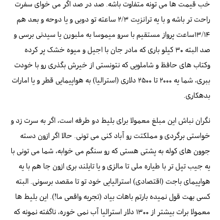
خب قیمت ها می تونه متفاوت باشه. صد در صد اگر می خوای سفرت
راحت تر باشه و با یه ترانزیت ۲/۳ ساعته تو دوبی و یا دوحه و بعد هم
۱۳/۱۴ساعت پرواز مستقیم با سرو میموسا به ملبورن یا سیدنی برسی و
صد البته ۳۰ کیلو باری که مادر جان با اجیل و میوه خشک پر کرده
وکتاب های حافظ و شاملویی که نتونستی از خیرش بگذری رو با خودت
ببری، شما یه ۲۰۰۰ تا ۲۵۰۰ دلاری (استرالیا) به هواپیمایی قطر و یا امارات
بدهکاری.
نگران نباش این مبلغ معمولا برای بلیط دو طرفه است، اگر به سرت زد و
خواستی برگردی و مملکتت رو آباد کنی می تونی. حالا اگر ازون دسته
جوون های کوله به پشتی هستی که رو سنگم می خوابه، شما می تونی با
یه جیب تپل تر با طیاره ملی تا مالزی و یا تایلند بری ازون جا هم با یه
هواپیمای باجت (اقتصادی) استرالیایی خود تو تا مقصد برسونی. البته
کسی بهت قول نمیده بارتم باهات بیاد (تجربه واقعی ما!). این بلیط ها
معمولا برات بیشتر از ۱۳۰۰ دلار استرالیا آب نمی خوره، ناگفته نمونه که