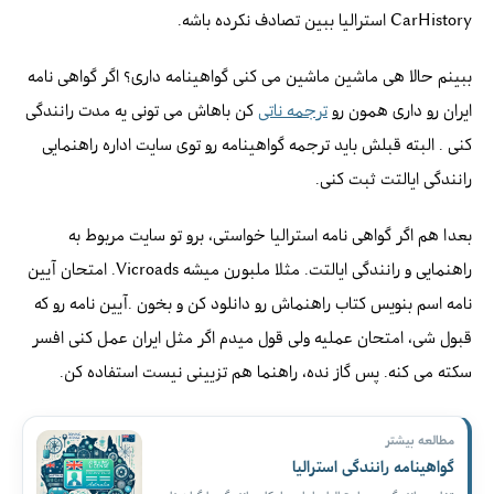
CarHistory استرالیا ببین تصادف نکرده باشه.
ببینم حالا هی ماشین ماشین می کنی گواهینامه داری؟ اگر گواهی نامه
ایران رو داری همون رو
ترجمه ناتی
کن باهاش می تونی یه مدت رانندگی
کنی . البته قبلش باید ترجمه گواهینامه رو توی سایت اداره راهنمایی
رانندگی ایالتت ثبت کنی.
بعدا هم اگر گواهی نامه استرالیا خواستی، برو تو سایت مربوط به
راهنمایی و رانندگی ایالتت. مثلا ملبورن میشه Vicroads. امتحان آیین
نامه اسم بنویس کتاب راهنماش رو دانلود کن و بخون .آیین نامه رو که
قبول شی، امتحان عملیه ولی قول میدم اگر مثل ایران عمل کنی افسر
سکته می کنه. پس گاز نده، راهنما هم تزیینی نیست استفاده کن.
مطالعه بیشتر
گواهینامه رانندگی استرالیا