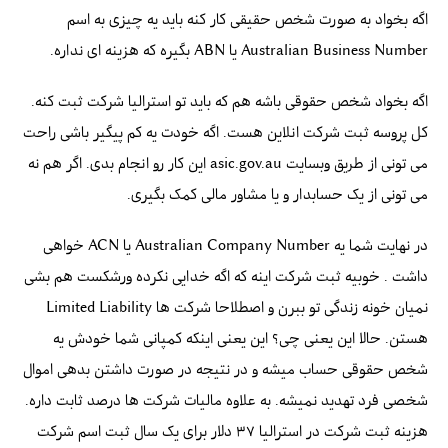
اگه بخواد به صورت شخص حقیقی کار کنه باید یه چیزی به اسم
Australian Business Number یا ABN بگیره که هزینه ای نداره.
اگه بخواد شخص حقوقی باشه هم که باید تو استرالیا شرکت ثبت کنه.
کل پروسه ثبت شرکت انلاین هست. اگه خودت یه کم پیگیر باشی راحت
می تونی از طریق وبسایت asic.gov.au این کار رو انجام بدی. اگر هم نه
می تونی از یک حسابدار و یا مشاور مالی کمک بگیری.
در نهایت شما یه Australian Company Number یا ACN خواهی
داشت . خوبیه ثبت شرکت اینه که اگه خدایی نکرده ورشکست هم بشی
نمیان خونه زندگی تو ببرن و اصطلاحا شرکت ها Limited Liability
هستن. حالا این یعنی چی؟ این یعنی اینکه کمپانی شما خودش یه
شخص حقوقی حساب میشه و در نتیجه در صورت داشتن بدهی اموال
شخصی فرد تهدید نمیشه. به علاوه مالیات شرکت ها درصد ثابت داره.
هزینه ثبت شرکت در استرالیا ۳۷ دلار برای یک سال ثبت اسم شرکت