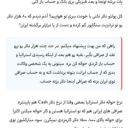
پات برشه اونجا و بعد فیزیکی بری بانک و حساب باز کنی.
کل پولتو دلار نکنی با خودت ببری تو هواپیما! آدم دیدم که ۸۰ هزار دلار
رو تو ترانزیت سنگاپور گم کرده و دست از پا درازتر برگشته ایران!
راهی که من بهت پیشنهاد میکنم: در حد چند هزار دلار رو برو
نقد از صرافی بگیر، بقیه رو هم بعد از اینکه رسیدی استرالیا و
حساب باز کردی حواله کن بره. میتونی یه یک شخصی وکالت
بدی که از حساب ایرانت بتونه برداشت کنه و به حساب صرافی
توی ایران بزنه که صرافی اینجا دلار بزنه حساب.
نرخ حواله دلار استرالیا بعضی وقتا از نرخ دلار Cash هم پایینتره.
صرافی های ایرانی هم که تو استرالیا هستن و کار حواله میکنن اکثرا
برای حواله بالای ۱۰۰۰، ۱۵۰۰ دلار کارمزدی نمیگرن. سود مبارکشون توی