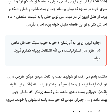
(Airbnb) گرفتی. این ایر بی ان بی خیلی خوبه، هزینش کم تره و کلا یه
سری خونه تر تمیزه که توش وسیله چیدن بعضیاشونم خیلی شیکه و
برات از هتل ارزون تر در میاد. می تونی حتی با یه قیمت منطقی ۲ ماه
اجارش کنی و تو این فاصله دنبال خونه برای اجاره بگردی.
اجاره ایربی ان بی یه آپارتمان ۲ خوابه خوب شیک حداقل ماهی
۲.۵ هزار دلار استرالیاست ولی اگه انتظارت پایینه کمترم گیرت
میاد.
داشت یادم می رفت تو هواپیما بهت یه کارت میدن میگن هرچی داری
تو بارت اینجا تیک بزن، مثل سیگار بیشتر از یه بسته (باکس نیستا یه
پاکت)، خوراکی بسته بندی نشده مثل کیسه زرشکی که مامان جون
بهت داده و … . چیزای مهمی که حواست باشه نمیتونی با خودت ببری: