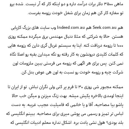
ماهی ۳۵۰۰ دلار برات درآمد داره و دو اینکه کار که آر نیست. شده برو
تو مغازه کار کن هم زمان برای شغل خودت رزومه بفرست.
هم Seek.com.au هم Indeed.com.au وب سایت های بزرگ کاریابی
هستن. حالا یه شرکتی که مثلا دنبال مهندس برق میگرده ممکنه روزی
۱۰۰۰ تا رزومه دریافت کنه. اینا یه سیستم غربال گری دارن که رزومه هایی
که کلمات کلیدی درونشون به کار رفته رو نگه میدارن بقیه رو اصلا نگاه
نمی کنن. پس برای هر اگهی که رزومه می فرستی ببین ملزومات اون
شرکت چیه و رزومه خودت رو نسبت به اون هی عوض بدل کن.
ممکنه مجبور شی روزی ۳۰ تا فرم پر کنی ولی نگران نباش. تو از ایران تا
اینجا اومدی بالاخره یکیش میشه. بهت زنگ میزنن و میگن خب حالا
پاشو بیا مصاحبه، آقا و یا خانمی که فامیلیت عجیب غریبه. یه دست
لباس تر تمیز و رسمی می پوشی میری برای مصاحبه. ببینم انگلیسی که
بلد بودی؟ هول نشی یادت بره. اشکال نداره معلم ادبیات انگلیسی که