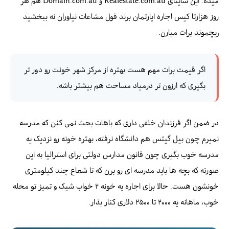
میده. این سایتای Realestate.com.au و Domain.com.au هم هر
روز هزارتا کیس اجاره اپارتمان برند فول مشاعات نیاوران نه ببخشید
ریچموند برات میارن.
اگر قیمت برات مهم هست بهتره از مرکز شهر خونت رو دور تر
بگیری که ارزون تر درمیاد مساحت هم بیشتر باشه.
در ضمن اگر فرزندان خلفی داری که باهات بحث نمی کنن که مدرسه
نمیرم چون بیل گیتس هم دانشگاه نرفته، بهتره خونه رو نزدیک یه
مدرسه خوب بگیری چون قانون مدارس دولتی برای استرالیا به این
صورته که بچه ها باید مدرسه ای رو برن که تا شعاع چند کیلومتری
خونشون هست. حالا برای اجاره یه خونه ۲ خواب شیک و تمیز تو محله
خوب، ماهانه یه ۲۰۰۰ تا ۲۵۰۰ دلاری کنار بذار.