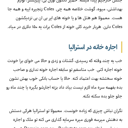
جنس خارجیم پیدا میشه. خمیر دندون اورال بی، پیرینگلز، لوازم
بهداشتی، میوه، گوشت خلاصه همه چی. Coles زنجیره اییه و همه جا
هست. معمولا هم هتل ها و یا خونه های ایر بی ان بی نزدیکشون
Coles دارن. هربار خرید کلی خونه از Coles برات یه ۱۵۰ دلاری در میاد.
اجاره خانه در استرالیا
خب یه چند وقته که رسیدی، گشتات و زدی و حالا می خوای برا خودت
خونه اجاره کنی. خب متاسفم تو سابقه اجاره خونه نداری و صاحب
خونه سختشه بهت اعتماد کنه. حالا یا حساب بانکی خوب بهش نشون
بده بفهمه سره ماه لازم نیست بیاد داد بزنه اجارشو بگیره یا چند ماه رو
جلو جلو بده سکته نکنه.
نگران نباش چیزی که زیاده خونست. معمولا تو استرالیا هرکی دستش
به دهنش میرسه فوری میره سرمایه گذاری می کنه تو ملک و اجاره