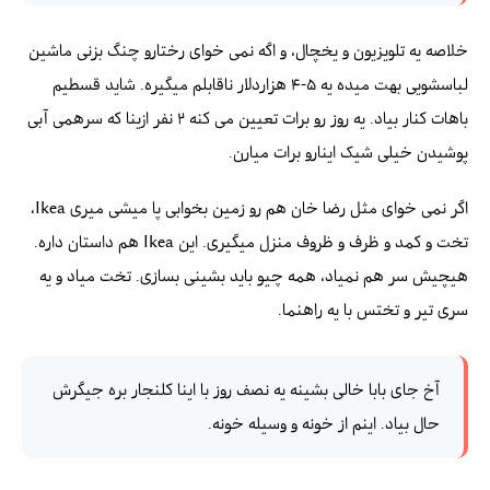
خلاصه یه تلویزیون و یخچال، و اگه نمی خوای رختارو چنگ بزنی ماشین
لباسشویی بهت میده یه ۵-۴ هزاردلار ناقابلم میگیره. شاید قسطیم
باهات کنار بیاد. یه روز رو برات تعیین می کنه ۲ نفر ازینا که سرهمی آبی
پوشیدن خیلی شیک اینارو برات میارن.
اگر نمی خوای مثل رضا خان هم رو زمین بخوابی پا میشی میری Ikea،
تخت و کمد و ظرف و ظروف منزل میگیری. این Ikea هم داستان داره.
هیچیش سر هم نمیاد، همه چیو باید بشینی بسازی. تخت میاد و یه
سری تیر و تختس با یه راهنما.
آخ جای بابا خالی بشینه یه نصف روز با اینا کلنجار بره جیگرش
حال بیاد. اینم از خونه و وسیله خونه.