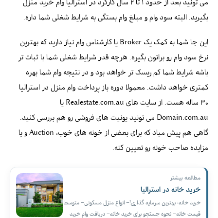
می تونید بعد از حدود ۱ تا ۲ سال کارکرد در استرالیا وام خرید منزل
بگیرید. البته سود وام و مبلغ وام بستگی به شرایط شغلی شما داره.
این جا شما به کمک یک Broker یا کارشناس وام نیاز دارید که بهترین
نرخ سود وام رو براتون بگیره. هرچه قدر شرایط شغلی شما با ثبات تر
باشه شرایط شما کم ریسک تر خواهد بود و در نتیجه وام شما بهره
کمتری خواهد داشت. معمولا دوره باز پرداخت وام منزل در استرالیا
۳۰ ساله هست. از سایت های Realestate.com.au یا
Domain.com.au می تونید یونیت های فروشی رو هم بررسی کنید.
گاهی هم پیش میاد که برای بعضی از خونه های خوب، Auction و یا
مزایده صاحب خونه رو تعیین کنه.
مطالعه بیشتر
خرید خانه در استرالیا
خرید خانه: بهترین سرمایه گذاری!– انواع منزل مسکونی– متوسط
قیمت خانه– نحوه جستجو برای خرید خانه– دریافت وام خرید