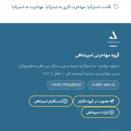
,
,
اقامت-استرالیا
مهاجرت کاری به استرالیا
مهاجرت-به-استرالیا
برچسب‌ها
گروه مهاجرتی امیرشاهی
مشاوره مهاجرت به استرالیا و ترجمه رسمی مدارک، زیر نظر مستقیم وکیل
رسمی مهاجرت و مترجم تأییدشده ناتی — فعال از ۲۰۱۶.
NAATI CPN8ZZ52G
MARN 1685110
عضویت در گروه تلگرام
اینستاگرام امیرشاهی
آپارات امیرشاهی