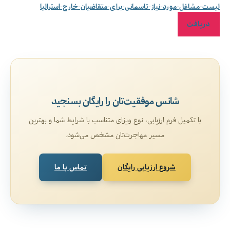
لیست-مشاغل-مورد-نیاز-تاسمانی-برای-متقاضیان-خارج-استرالیا
دریافت
شانس موفقیت‌تان را رایگان بسنجید
با تکمیل فرم ارزیابی، نوع ویزای متناسب با شرایط شما و بهترین
مسیر مهاجرت‌تان مشخص می‌شود.
شروع ارزیابی رایگان
تماس با ما