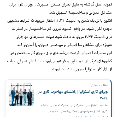
نمونه، سال گذشته به دلیل بحران مسکن، مسیرهای ویزای کاری برای
مشاغل عمرانی و ساخت‌وساز تسهیل شد.
اکنون با نزدیک شدن به المپیک ۲۰۳۲، انتظار می‌رود که شرایط مشابهی
دوباره تکرار شود. در واقع، کمبود نیروی کار ساخت‌وساز در استرالیا
برای المپیک ۲۰۳۲ می‌تواند باعث شود دولت مسیرهای مهاجرتی،
به‌ویژه برای مشاغل ساختمانی و مهندسی عمران، را آسان‌تر کند.
این تغییرات احتمالی فرصت ارزشمندی برای نیروی کار متخصص در
کشورهای دیگر، از جمله ایران، فراهم می‌آورد تا با اقدام به‌موقع بتوانند
از بازار کار استرالیا سهمی به دست آورند.
مطالعه بیشتر
ویزای کاری استرالیا | راهنمای مهاجرت کاری در
۲۰۲۶
مقدمه– امتیاز سن– مدرک زبان– مدرک تحصیلی– سابقه
کاری– امتیاز مجرد بودن یا داشتن همسر– حمایت یا
اسپانسرشیپ یک ایالت استرالیایی…