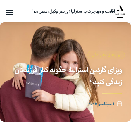
اقامت و مهاجرت به استرالیا زیر نظر وکیل رسمی مارا
فهرست
گروه
مهاجرتی
امیرشاهی
ویزاهای خانوادگی
ویزای گاردین استرالیا: چگونه کنار فرزندتان
زندگی کنید؟
۱ سپتامبر ۲۰۲۵
تاریخ
نوشته