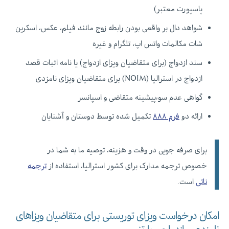
پاسپورت معتبر)
شواهد دال بر واقعی بودن رابطه زوج مانند فیلم، عکس، اسکرین
شات مکالمات واتس اپ، تلگرام و غیره
سند ازدواج (برای متقاضیان ویزای ازدواج) یا نامه اثبات قصد
ازدواج در استرالیا (NOIM) برای متقاضیان ویزای نامزدی
گواهی عدم سوءپیشینه متقاضی و اسپانسر
ارائه دو
فرم ۸۸۸
تکمیل شده توسط دوستان و آشنایان
برای صرفه جویی در وقت و هزینه، توصیه ما به شما در
خصوص ترجمه مدارک برای کشور استرالیا، استفاده از
ترجمه
ناتی
است.
امکان درخواست ویزای توریستی برای متقاضیان ویزاهای
نامزدی و ازدواج و پارتنر