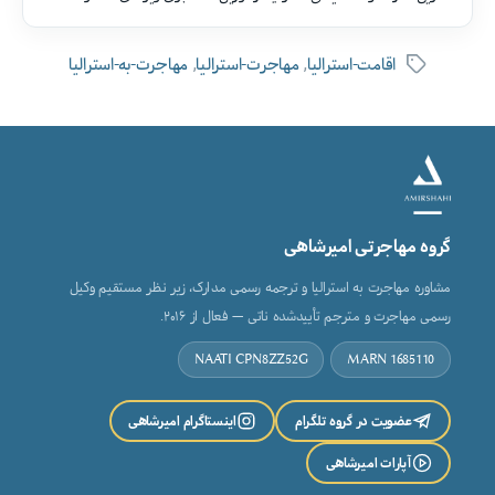
,
,
اقامت-استرالیا
مهاجرت-استرالیا
مهاجرت-به-استرالیا
برچسب‌ها
گروه مهاجرتی امیرشاهی
مشاوره مهاجرت به استرالیا و ترجمه رسمی مدارک، زیر نظر مستقیم وکیل
رسمی مهاجرت و مترجم تأییدشده ناتی — فعال از ۲۰۱۶.
NAATI CPN8ZZ52G
MARN 1685110
عضویت در گروه تلگرام
اینستاگرام امیرشاهی
آپارات امیرشاهی