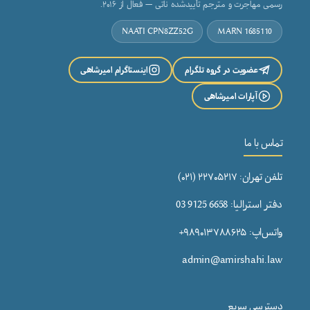
رسمی مهاجرت و مترجم تأییدشده ناتی — فعال از ۲۰۱۶.
NAATI CPN8ZZ52G
MARN 1685110
عضویت در گروه تلگرام
اینستاگرام امیرشاهی
آپارات امیرشاهی
تماس با ما
تلفن تهران: ۲۲۷۰۵۲۱۷ (۰۲۱)
دفتر استرالیا: 6658 9125 03
واتس‌اپ: ۹۸۹۰۱۳۷۸۸۶۲۵+
admin@amirshahi.law
دسترسی سریع