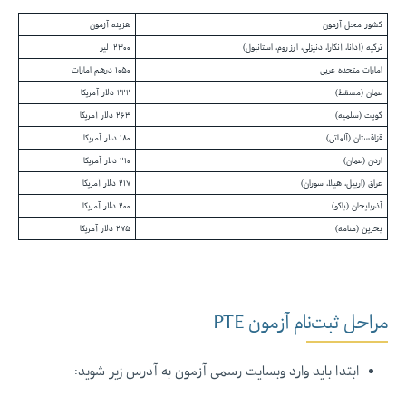
کشور محل آزمون
هزینه آزمون
ترکیه (آدانا، آنکارا، دنیزلی، ارزروم، استانبول)
۲۳۰۰ لیر
امارات متحده عربی
۱۰۵۰ درهم امارات
عمان (مسقط)
۲۲۲ دلار آمریکا
کویت (سلمیه)
۲۶۳ دلار آمریکا
قزاقستان (آلماتی)
۱۸۰ دلار آمریکا
اردن (عمان)
۲۱۰ دلار آمریکا
عراق (اربیل، هیلا، سوران)
۲۱۷ دلار آمریکا
آذربایجان (باکو)
۲۰۰ دلار آمریکا
بحرین (منامه)
۲۷۵ دلار آمریکا
مراحل ثبت‌نام آزمون PTE
ابتدا باید وارد وبسایت رسمی آزمون به آدرس زیر شوید: