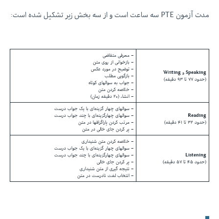
مدت آزمون PTE سه ساعت است و از سه بخش زیر تشکیل شده است:
– معرفی متقاضی
– بازخوانی از روی متن
– توضیح در مورد عکس
Speaking
و
Writing
– بازگویی مطلب
(حدود ۷۷ تا ۹۳ دقیقه)
– جواب به سوالهای کوتاه
– خلاصه کردن متن
– انشاء (۲۰ دقیقه زمان)
– سوالهای چهار گزینه‌ای با یک جواب درست
Reading
– سوالهای چهارگزینه‌ای با چند جواب درست
(حدود ۳۲ تا ۴۱ دقیقه)
– مرتب کردن پاراگرافها در متن
– پر کردن جای خالی در متن
– خلاصه کردن متن شنیداری
– سوالهای چهار گزینه‌ای با یک جواب درست
Listening
– سوالهای چهارگزینه‌ای با چند جواب درست
(حدود ۴۵ تا ۵۷ دقیقه)
– پر کردن جای خالی
– نتیجه گیری از متن شنیداری
– انتخاب لغت نادرست در متن