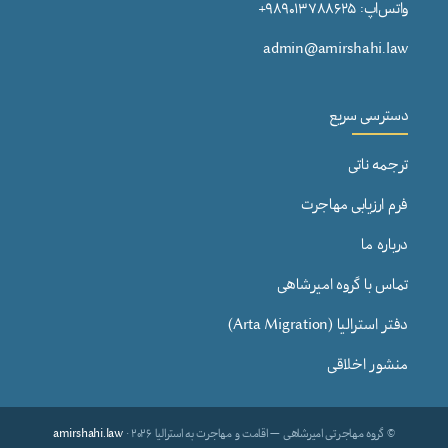
واتس‌اپ: ۹۸۹۰۱۳۷۸۸۶۲۵+
admin@amirshahi.law
دسترسی سریع
ترجمه ناتی
فرم ارزیابی مهاجرت
درباره ما
تماس با گروه امیرشاهی
دفتر استرالیا (Arta Migration)
منشور اخلاقی
© گروه مهاجرتی امیرشاهی — اقامت و مهاجرت به استرالیا ۲۰۲۶ ·
amirshahi.law