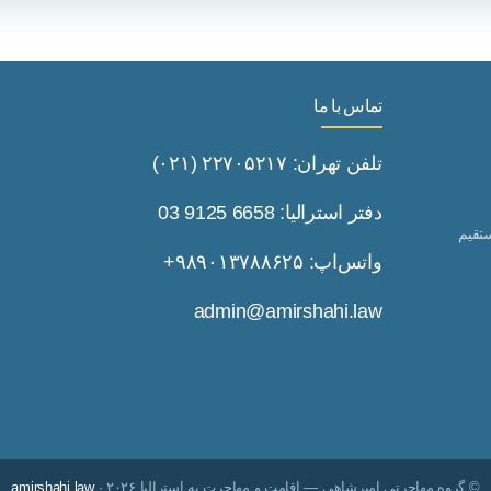
تماس با ما
تلفن تهران: ۲۲۷۰۵۲۱۷ (۰۲۱)
دفتر استرالیا: 6658 9125 03
تقیم
واتس‌اپ: ۹۸۹۰۱۳۷۸۸۶۲۵+
admin@amirshahi.law
© گروه مهاجرتی امیرشاهی — اقامت و مهاجرت به استرالیا ۲۰۲۶ ·
amirshahi.law