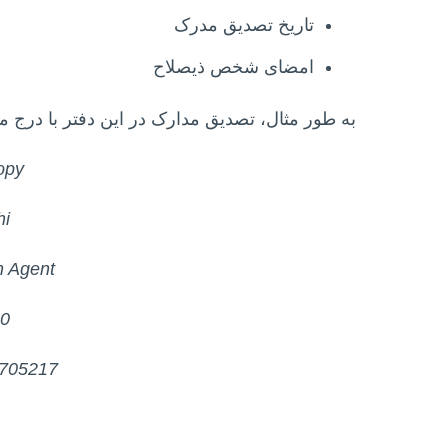
تاریخ تصدیق مدرک
امضای شخص ذیصلاح
به طور مثال،‌ تصدیق مدارک در این دفتر با درج مو
opy
hi
n Agent
0
2705217