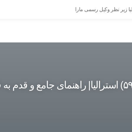
یا زیر نظر وکیل رسمی مارا
ویزای گاردین (سابکلاس ۵۹۰) استرالیا| راهنمای جامع و قدم