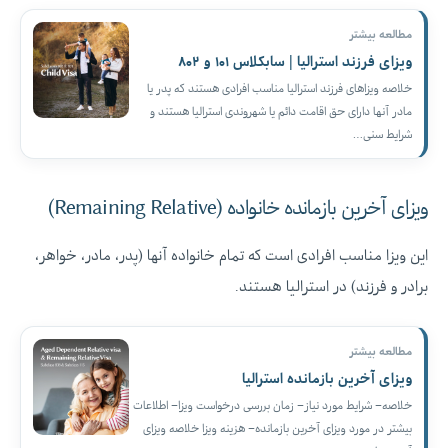
مطالعه بیشتر
ویزای فرزند استرالیا | سابکلاس ۱۰۱ و ۸۰۲
خلاصه ویزاهای فرزند استرالیا مناسب افرادی هستند که پدر یا
مادر آنها دارای حق اقامت دائم یا شهروندی استرالیا هستند و
شرایط سنی…
ویزای آخرین بازمانده خانواده (Remaining Relative)
این ویزا مناسب افرادی است که تمام خانواده آنها (پدر، مادر، خواهر،
برادر و فرزند) در استرالیا هستند.
مطالعه بیشتر
ویزای آخرین بازمانده استرالیا
خلاصه– شرایط مورد نیاز– زمان بررسی درخواست ویزا– اطلاعات
بیشتر در مورد ویزای آخرین بازمانده– هزینه ویزا خلاصه ویزای