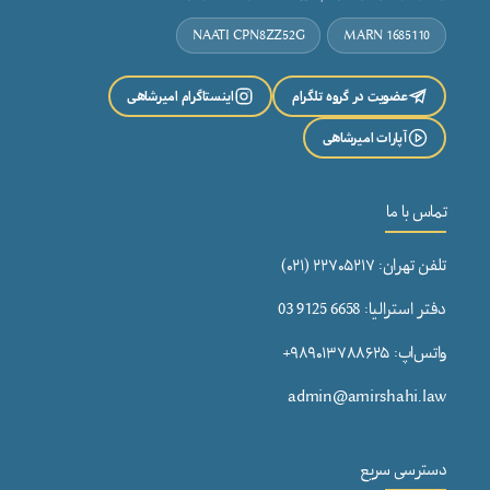
NAATI CPN8ZZ52G
MARN 1685110
عضویت در گروه تلگرام
اینستاگرام امیرشاهی
آپارات امیرشاهی
تماس با ما
تلفن تهران: ۲۲۷۰۵۲۱۷ (۰۲۱)
دفتر استرالیا: 6658 9125 03
واتس‌اپ: ۹۸۹۰۱۳۷۸۸۶۲۵+
admin@amirshahi.law
دسترسی سریع