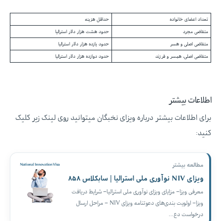
تعداد اعضای خانواده
حداقل هزینه
متقاضی مجرد
حدود هشت هزار دلار استرالیا
متقاضی اصلی و هسر
حدود یازده هزار دلار استرالیا
متقاضی اصلی، همسر و فرزند
حدود دوازده هزار دلار استرالیا
اطلاعات بیشتر
برای اطلاعات بیشتر درباره ویزای نخبگان میتوانید روی لینک زیر کلیک
کنید:
مطالعه بیشتر
ویزای NIV نوآوری ملی استرالیا | سابکلاس ۸۵۸
معرفی ویزا– مزایای ویزای نوآوری ملی استرالیا– شرایط دریافت
ویزا– اولویت‌ بندی‌های دعوتنامه ویزای NIV – مراحل ارسال
درخواست دع…