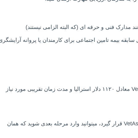
 مدارک فنی و حرفه ای (که البته الزامی نیستند)
بقه بیمه تامین اجتماعی برای کارمندان یا پروانه آرایشگری
هزینه ارزیابی مدارک توسط سازمان VetAssess معادل ۱۱۲۰ دلار استرالیا و مدت زمان تقریبی مورد نیاز
چنانچه مدارک اولیه شما مورد تایید سازمان VetAssess قرار گیرد، میتوانید وارد مرحله بعدی شوید که همان