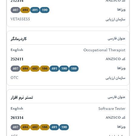
212314
407
494
491
190
VETASSESS
کاردرمانگر
Occupational Therapist
252411
407
494
482
186
491
190
189
OTC
تستر نرم افزار
Software Tester
261314
407
494
482
186
491
190