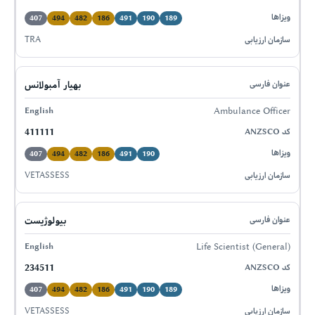
407
494
482
186
491
190
189
TRA
بهیار آمبولانس
Ambulance Officer
411111
407
494
482
186
491
190
VETASSESS
بیولوژیست
Life Scientist (General)
234511
407
494
482
186
491
190
189
VETASSESS