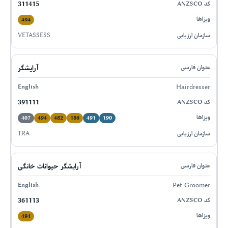
311415
494
VETASSESS
آرایشگر
Hairdresser
391111
407
494
482
186
491
190
TRA
آرایشگر حیوانات خانگی
Pet Groomer
361113
494