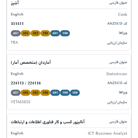
آشپز
Cook
351411
407
494
482
186
491
190
TRA
آماردان (متخصص آمار)
Statistician
224113 / 224116
407
494
482
186
491
190
189
VETASSESS
آنالیزور کسب و کار فناوری اطلاعات و ارتباطات
ICT Business Analyst