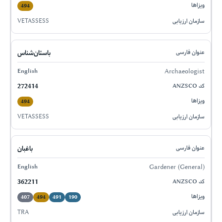
494
VETASSESS
باستان‌شناس
Archaeologist
272414
494
VETASSESS
باغبان
Gardener (General)
362211
407
494
491
190
TRA