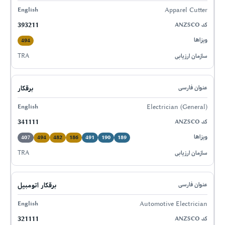
Apparel Cutter
393211
494
TRA
برقکار
Electrician (General)
341111
407
494
482
186
491
190
189
TRA
برقکار اتومبیل
Automotive Electrician
321111