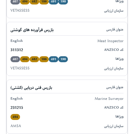
407
494
482
186
491
190
VETASSESS
بازرس فرآورده های گوشتی
Meat Inspector
311312
407
494
482
186
491
190
VETASSESS
بازرس فنی دریایی (کشتی)
Marine Surveyor
231215
494
AMSA