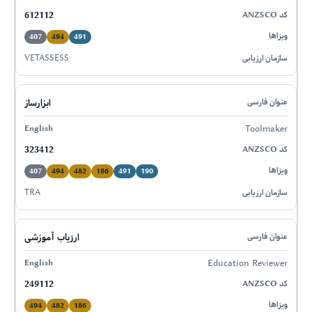
612112
407
494
491
VETASSESS
ابزارساز
Toolmaker
323412
407
494
482
186
491
190
TRA
ارزیاب آموزشی
Education Reviewer
249112
494
482
186