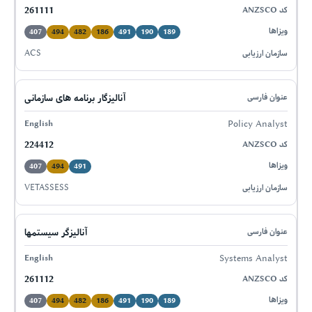
261111
407
494
482
186
491
190
189
ACS
آنالیزگار برنامه های سازمانی
Policy Analyst
224412
407
494
491
VETASSESS
آنالیزگر سیستمها
Systems Analyst
261112
407
494
482
186
491
190
189