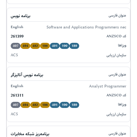
برنامه نویس
Software and Applications Programmers nec
261399
407
494
482
186
491
190
189
ACS
برنامه نویس آنالیزگر
Analyst Programmer
261311
407
494
482
186
491
190
189
ACS
برنامه‌ریز شبکه مخابرات