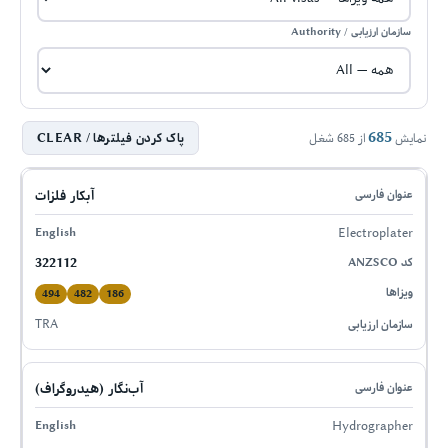
سازمان ارزیابی / Authority
685
پاک کردن فیلترها / CLEAR
نمایش
از
685
شغل
عنوان فارسی
English (ANZSCO)
کد
ویزاهای واجد شرایط
↕
↕
↕
آبکار فلزات
Electroplater
322112
494
482
186
TRA
آب‌نگار (هیدروگراف)
Hydrographer