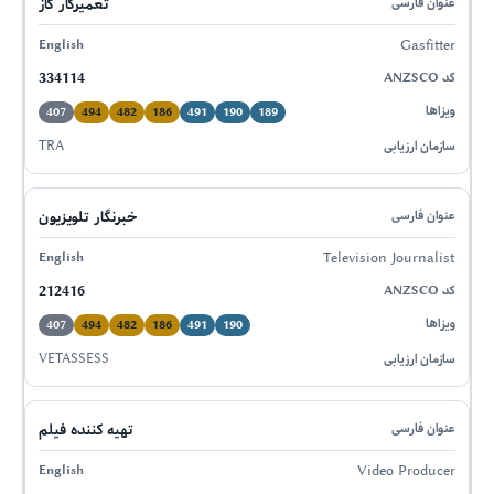
تعمیرکار گاز
Gasfitter
334114
407
494
482
186
491
190
189
TRA
خبرنگار تلویزیون
Television Journalist
212416
407
494
482
186
491
190
VETASSESS
تهیه کننده فیلم
Video Producer