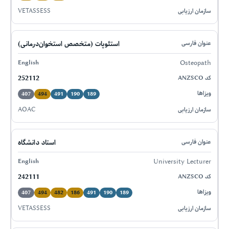
VETASSESS
استئوپات (متخصص استخوان‌درمانی)
Osteopath
252112
407
494
491
190
189
AOAC
استاد دانشگاه
University Lecturer
242111
407
494
482
186
491
190
189
VETASSESS