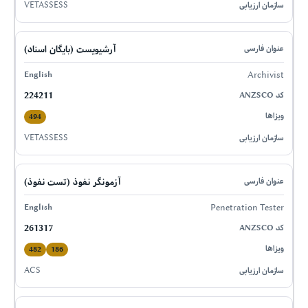
VETASSESS
آرشیویست (بایگان اسناد)
Archivist
224211
494
VETASSESS
آزمونگر نفوذ (تست نفوذ)
Penetration Tester
261317
482
186
ACS