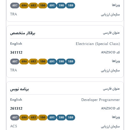
407
494
482
186
491
190
189
TRA
برقکار متخصص
Electrician (Special Class)
341112
407
494
482
186
491
190
189
TRA
برنامه نویس
Developer Programmer
261312
407
494
482
186
491
190
189
ACS