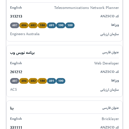
Telecommunications Network Planner
313213
407
494
482
186
491
190
189
Engineers Australia
برنامه نویس وب
Web Developer
261212
407
494
482
186
491
190
ACS
بنا
Bricklayer
331111