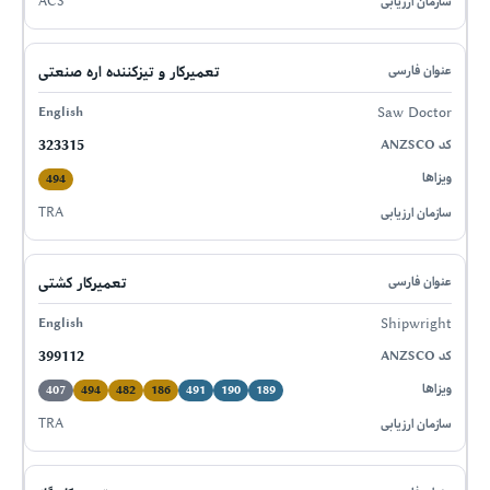
ACS
تعمیرکار و تیزکننده اره صنعتی
Saw Doctor
323315
494
TRA
تعمیرکار کشتی
Shipwright
399112
407
494
482
186
491
190
189
TRA