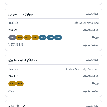
بیولوژیست عمومی
Life Scientists nec
234599
407
494
482
186
491
190
189
VETASSESS
تحلیلگر امنیت سایبری
Cyber Security Analyst
262116
482
186
ACS
تحلیلگر داده