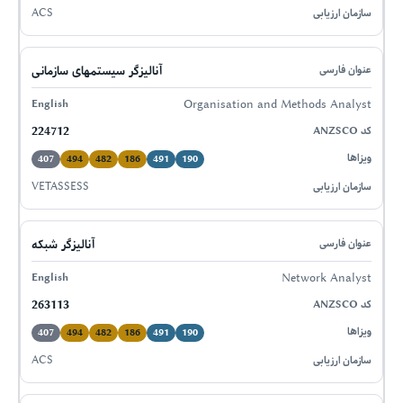
ACS
آنالیزگر سیستمهای سازمانی
Organisation and Methods Analyst
224712
407
494
482
186
491
190
VETASSESS
آنالیزگر شبکه
Network Analyst
263113
407
494
482
186
491
190
ACS