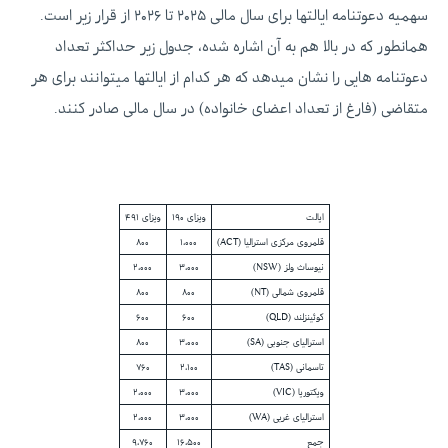
سهمیه دعوتنامه ایالتها برای سال مالی ۲۰۲۵ تا ۲۰۲۶ از قرار زیر است.
همانطور که در بالا هم به آن اشاره شده، جدول زیر حداکثر تعداد
دعوتنامه هایی را نشان میدهد که هر کدام از ایالتها میتوانند برای هر
متقاضی (فارغ از تعداد اعضای خانواده) در سال مالی صادر کنند.
ایالت
ویزای ۱۹۰
ویزای ۴۹۱
قلمروی مرکزی استرالیا (ACT)
۱،۰۰۰
۸۰۰
نیوساث ولز (NSW)
۳،۰۰۰
۲،۰۰۰
قلمروی شمالی (NT)
۸۰۰
۸۰۰
کوئینزلند (QLD)
۶۰۰
۶۰۰
استرالیای جنوبی (SA)
۳،۰۰۰
۸۰۰
تاسمانی (TAS)
۲،۱۰۰
۷۶۰
ویکتوریا (VIC)
۳،۰۰۰
۲،۰۰۰
استرالیای غربی (WA)
۳،۰۰۰
۲،۰۰۰
جمع
۱۶،۵۰۰
۹،۷۶۰