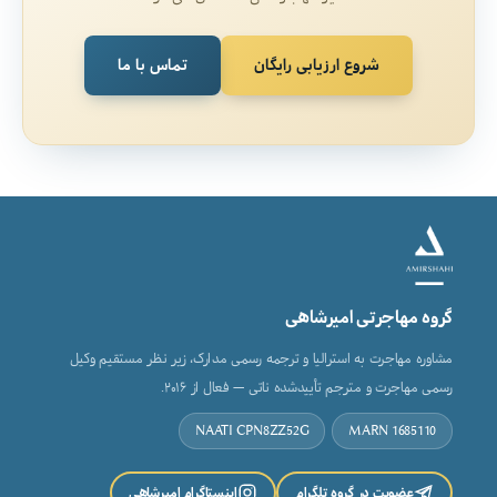
شروع ارزیابی رایگان
تماس با ما
گروه مهاجرتی امیرشاهی
مشاوره مهاجرت به استرالیا و ترجمه رسمی مدارک، زیر نظر مستقیم وکیل
رسمی مهاجرت و مترجم تأییدشده ناتی — فعال از ۲۰۱۶.
NAATI CPN8ZZ52G
MARN 1685110
عضویت در گروه تلگرام
اینستاگرام امیرشاهی